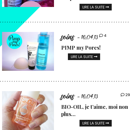
LIRE LA SUITE
soins
4
- 16.04.13
PIMP my Pores!
LIRE LA SUITE
soins
29
- 16.04.13
BIO-OIL, je t’aime, moi non
plus…
LIRE LA SUITE