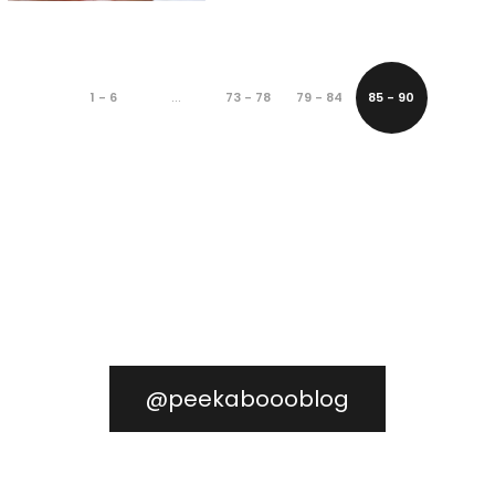
…
1 - 6
73 - 78
79 - 84
85 - 90
@peekaboooblog