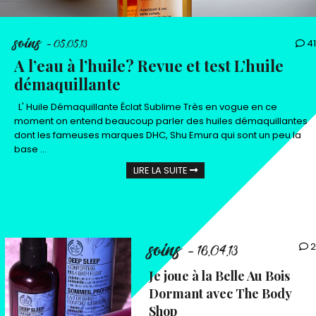
soins
41
- 05.05.13
A l’eau à l’huile? Revue et test L’huile
démaquillante
L' Huile Démaquillante Éclat Sublime Très en vogue en ce
moment on entend beaucoup parler des huiles démaquillantes
dont les fameuses marques DHC, Shu Emura qui sont un peu la
base ...
LIRE LA SUITE
soins
2
- 16.04.13
Je joue à la Belle Au Bois
Dormant avec The Body
Shop