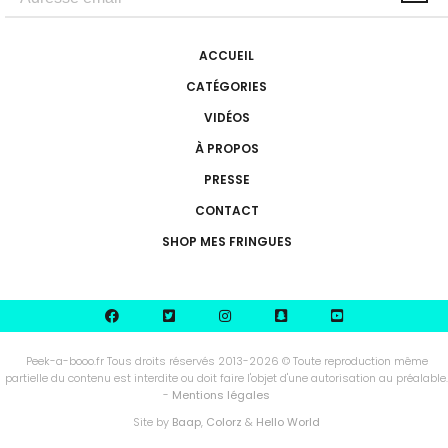
ACCUEIL
CATÉGORIES
VIDÉOS
À PROPOS
PRESSE
CONTACT
SHOP MES FRINGUES
Peek-a-booo.fr Tous droits réservés 2013-2026 © Toute reproduction même
partielle du contenu est interdite ou doit faire l'objet d'une autorisation au préalable.
-
Mentions légales
Site by
Baap
,
Colorz
&
Hello World