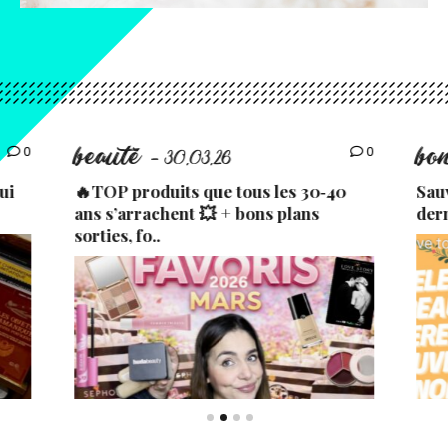
beauté
bo
0
0
- 30.03.26
ui
🔥TOP produits que tous les 30‑40
Sau
ans s’arrachent 💥 + bons plans
der
sorties, fo..