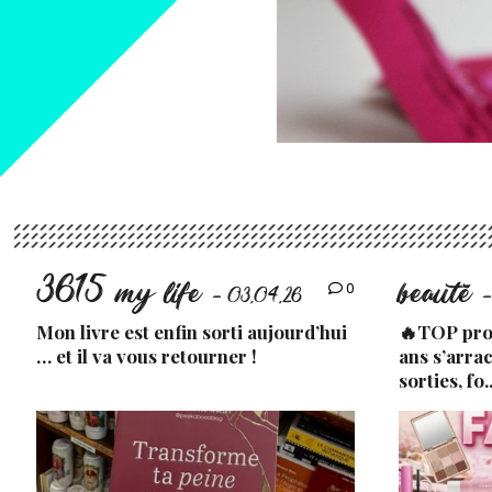
3615 my life
beauté
0
- 03.04.26
-
Mon livre est enfin sorti aujourd’hui
🔥TOP prod
… et il va vous retourner !
ans s’arra
sorties, fo.