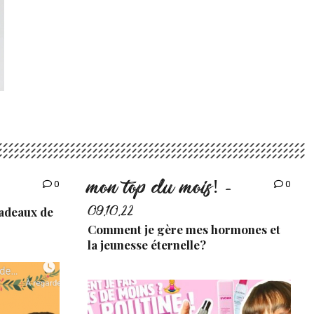
mon top du mois!
0
0
-
cadeaux de
09.10.22
Comment je gère mes hormones et
la jeunesse éternelle?