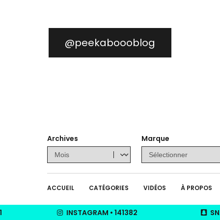
@peekaboooblog
Archives
Marque
ACCUEIL
CATÉGORIES
VIDÉOS
À PROPOS
1
INSTAGRAM
•
141382
SN