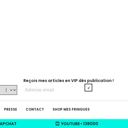
Reçois mes articles en VIP dès publication !
Adresse
e-
mail
PRESSE
CONTACT
SHOP MES FRINGUES
APCHAT
YOUTUBE
•
138000