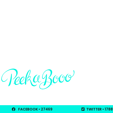
FACEBOOK
• 27469
TWITTER
• 1788