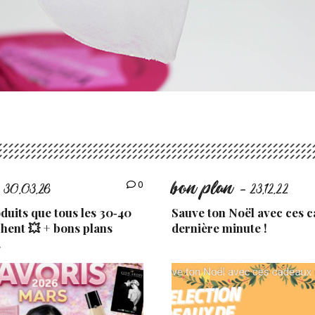
bon plan
0
 30.03.26
- 23.12.22
uits que tous les 30‑40
Sauve ton Noël avec ces 
chent 💥 + bons plans
dernière minute !
.