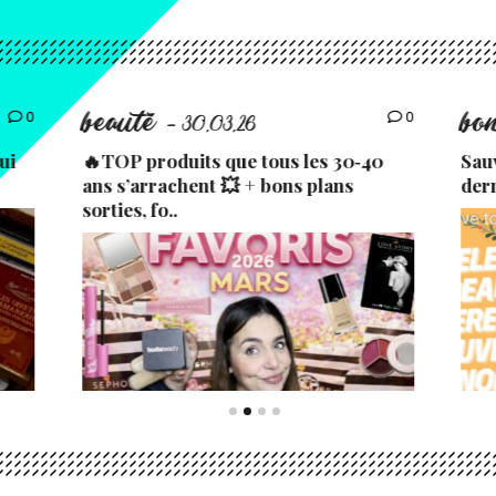
beauté
bo
0
0
- 30.03.26
ui
🔥TOP produits que tous les 30‑40
Sau
ans s’arrachent 💥 + bons plans
der
sorties, fo..