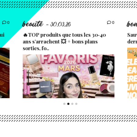
beauté
bo
0
0
- 30.03.26
ui
🔥TOP produits que tous les 30‑40
Sau
ans s’arrachent 💥 + bons plans
der
sorties, fo..