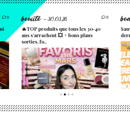
beauté
bo
0
0
- 30.03.26
ui
🔥TOP produits que tous les 30‑40
Sau
ans s’arrachent 💥 + bons plans
der
sorties, fo..