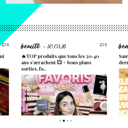
beauté
bo
0
0
- 30.03.26
ui
🔥TOP produits que tous les 30‑40
Sau
ans s’arrachent 💥 + bons plans
der
sorties, fo..