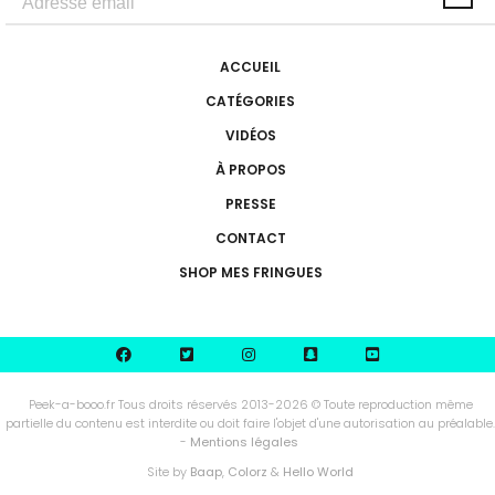
ACCUEIL
CATÉGORIES
VIDÉOS
À PROPOS
PRESSE
CONTACT
SHOP MES FRINGUES
Peek-a-booo.fr Tous droits réservés 2013-2026 © Toute reproduction même
partielle du contenu est interdite ou doit faire l'objet d'une autorisation au préalable.
-
Mentions légales
Site by
Baap
,
Colorz
&
Hello World