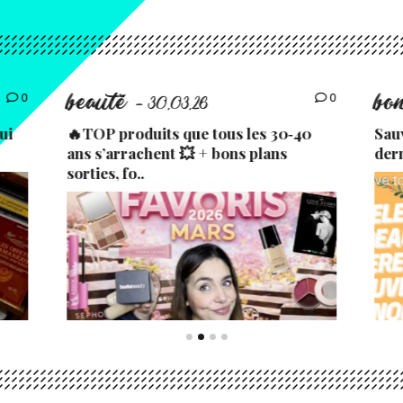
beauté
bo
0
0
- 30.03.26
ui
🔥TOP produits que tous les 30‑40
Sau
ans s’arrachent 💥 + bons plans
der
sorties, fo..