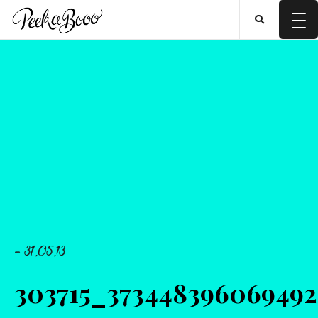
- 31.05.13
303715_37344839606949