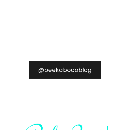
@peekaboooblog