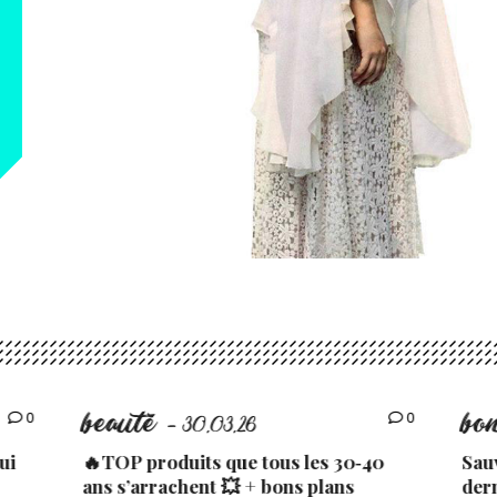
beauté
bo
0
0
- 30.03.26
ui
🔥TOP produits que tous les 30‑40
Sau
ans s’arrachent 💥 + bons plans
der