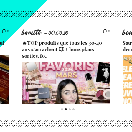
beauté
bo
0
0
- 30.03.26
ui
🔥TOP produits que tous les 30‑40
Sau
ans s’arrachent 💥 + bons plans
der
sorties, fo..