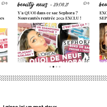
beauty news
be
0
0
- 29.08.21
Y’a QUOI dans ce sac Sephora ?
EXC
es
Nouveautés rentrée 2021 EXCLU !
SEP