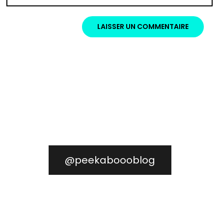
@peekaboooblog