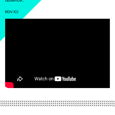
absence…
RDV ICI