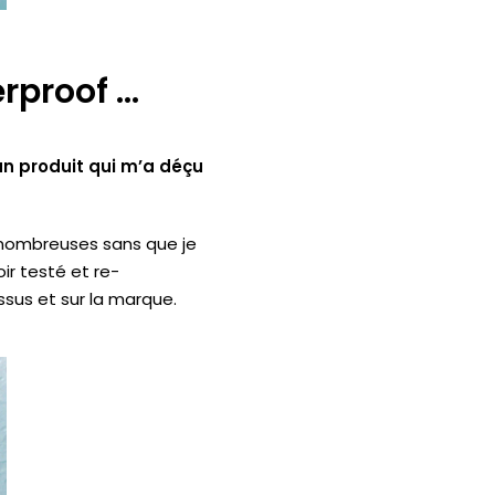
erproof …
un produit qui m’a déçu
nombreuses
sans que je
oir testé et
re-
essus et sur la marque.