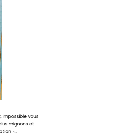
ux, impossible vous
plus mignons et
ption »…