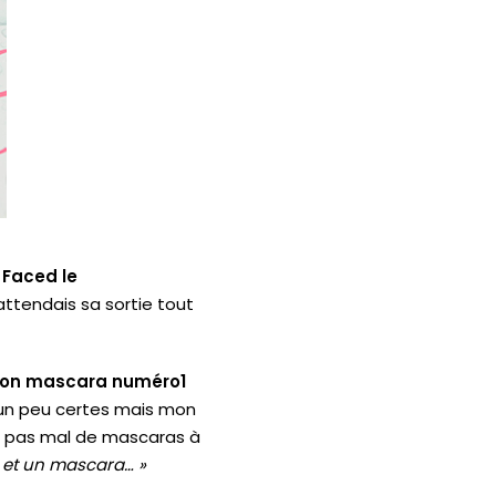
Faced
le
’attendais sa sortie tout
on mascara numéro1
e un peu certes mais mon
ve pas mal de mascaras à
es et un mascara…
»