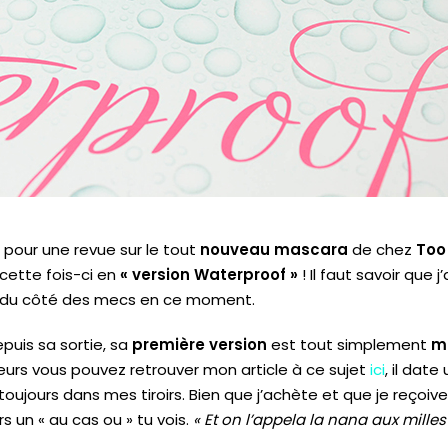
 pour une revue sur le tout
nouveau mascara
de chez
Too
cette fois-ci en
« version Waterproof »
!
Il faut savoir que j
 du côté des mecs en ce moment.
epuis sa sortie, sa
première version
est tout simplement
m
leurs vous pouvez retrouver mon article à ce sujet
ici
, il dat
 toujours dans mes tiroirs.
Bien que j’achète et que je reçoi
urs un « au cas
ou »
tu vois.
« Et on l’appela la nana aux mill