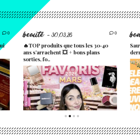
beauté
bo
0
0
- 30.03.26
ui
🔥TOP produits que tous les 30‑40
Sau
ans s’arrachent 💥 + bons plans
der
sorties, fo..