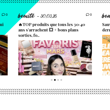
beauté
bo
0
0
- 30.03.26
ui
🔥TOP produits que tous les 30‑40
Sau
ans s’arrachent 💥 + bons plans
der
sorties, fo..