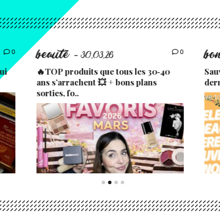
beauté
bo
0
0
- 30.03.26
ui
🔥TOP produits que tous les 30‑40
Sau
ans s’arrachent 💥 + bons plans
der
sorties, fo..