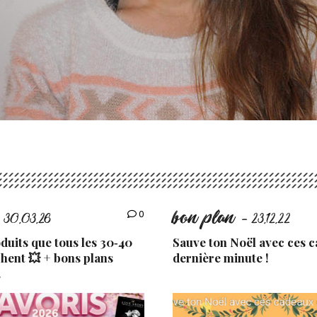
bon plan
0
 30.03.26
- 23.12.22
uits que tous les 30‑40
Sauve ton Noël avec ces 
chent 💥 + bons plans
dernière minute !
.