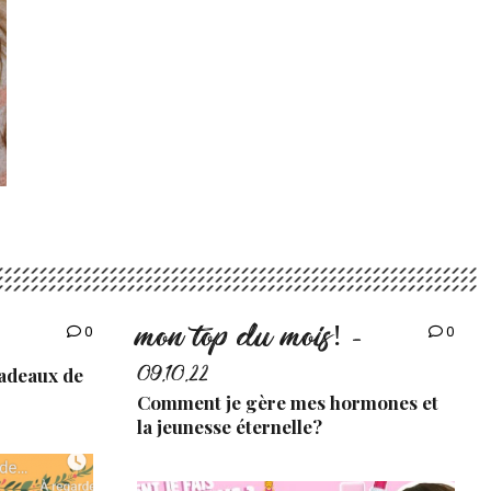
mon top du mois!
0
0
-
cadeaux de
09.10.22
Comment je gère mes hormones et
la jeunesse éternelle?