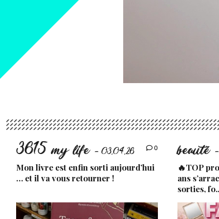
3615 my life
beauté
0
- 03.04.26
-
Mon livre est enfin sorti aujourd’hui
🔥TOP prod
… et il va vous retourner !
ans s’arra
sorties, fo.