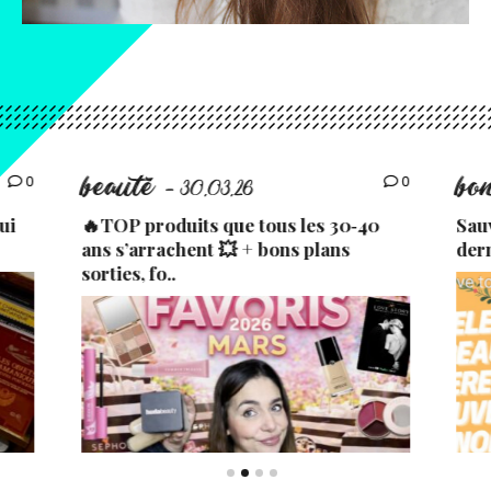
beauté
bo
0
0
- 30.03.26
ui
🔥TOP produits que tous les 30‑40
Sau
ans s’arrachent 💥 + bons plans
der
sorties, fo..