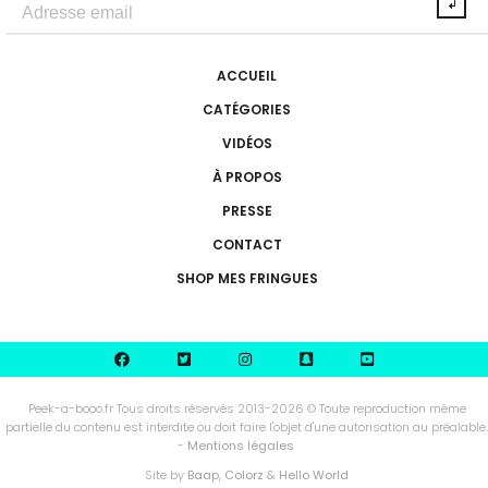
ACCUEIL
CATÉGORIES
VIDÉOS
À PROPOS
PRESSE
CONTACT
SHOP MES FRINGUES
Peek-a-booo.fr Tous droits réservés 2013-2026 © Toute reproduction même
partielle du contenu est interdite ou doit faire l'objet d'une autorisation au préalable.
-
Mentions légales
Site by
Baap
,
Colorz
&
Hello World