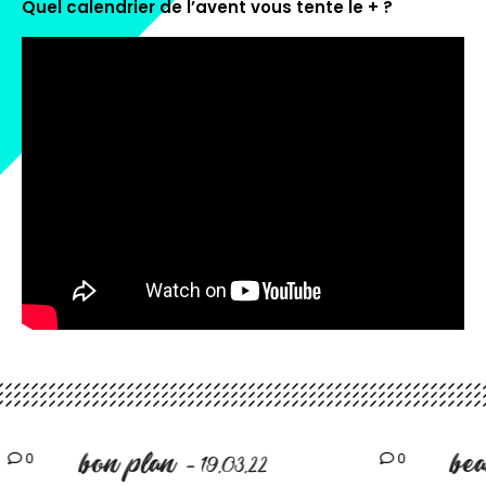
Quel calendrier de l’avent vous tente le + ?
bon plan
be
0
0
- 19.03.22