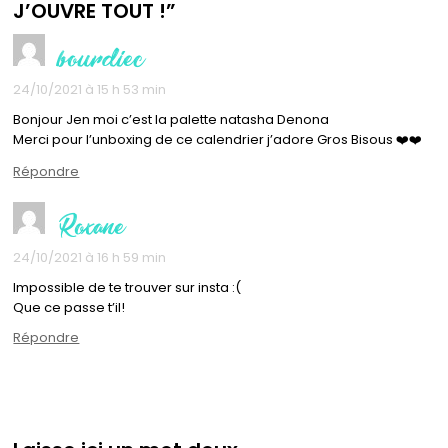
J’OUVRE TOUT !”
bourdiec
24/10/2021 à 15 h 53 min
Bonjour Jen moi c’est la palette natasha Denona
Merci pour l’unboxing de ce calendrier j’adore Gros Bisous ❤️❤️
Répondre
Roxane
24/10/2021 à 16 h 59 min
Impossible de te trouver sur insta :(
Que ce passe t’il!
Répondre