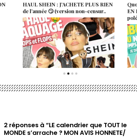
ON
HAUL SHEIN : J’ACHETE PLUS RIEN
Quo
de l’année 🙄 (version non-censur..
EN 
pol
2 réponses à “LE calendrier que TOUT le
MONDE s’arrache ? MON AVIS HONNETE/