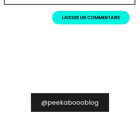
@peekaboooblog