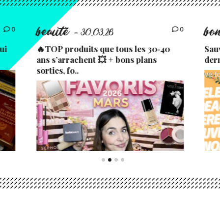
beauté
bo
0
0
- 30.03.26
ui
🔥TOP produits que tous les 30‑40
Sau
ans s’arrachent 💥 + bons plans
der
sorties, fo..