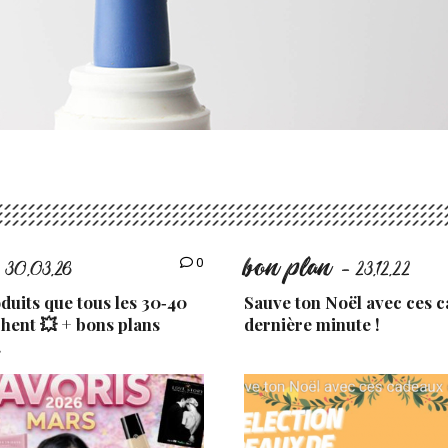
bon plan
0
 30.03.26
- 23.12.22
uits que tous les 30‑40
Sauve ton Noël avec ces 
chent 💥 + bons plans
dernière minute !
.