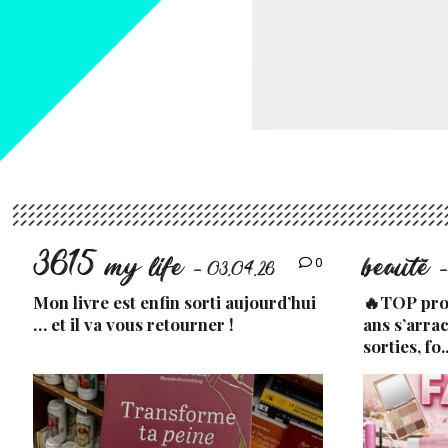
3615 my life
beauté
0
- 03.04.26
-
Mon livre est enfin sorti aujourd’hui
🔥TOP prod
… et il va vous retourner !
ans s’arra
sorties, fo.