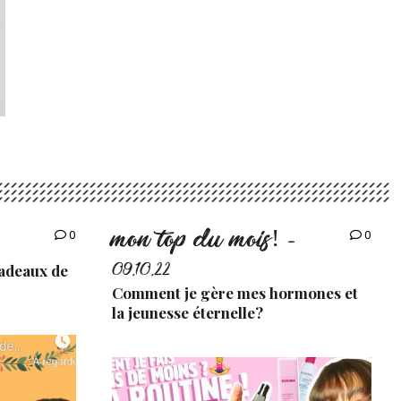
mon top du mois!
0
0
-
cadeaux de
09.10.22
Comment je gère mes hormones et
la jeunesse éternelle?