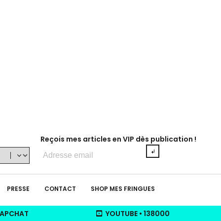
Reçois mes articles en VIP dès publication !
Adresse
e-
mail
PRESSE
CONTACT
SHOP MES FRINGUES
APCHAT
YOUTUBE
•
138000