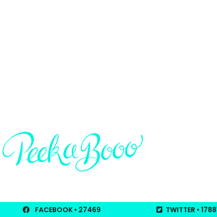
FACEBOOK
• 27469
TWITTER
• 1788