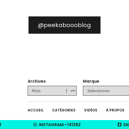
@peekaboooblog
Archives
Marque
ACCUEIL
CATÉGORIES
VIDÉOS
À PROPOS
1
INSTAGRAM
•
141382
SN