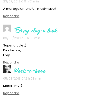
23/07/2013 à 11 h 51 min
A moi également! Un must-have!
Répondre
Every day a look
03/08/2013 à 11 h 58 min
Super article :)
Des bisous,
Emy
Répondre
Peek-a-booo
05/08/2013 à 12 h 58 min
Merci Emy :)
Répondre