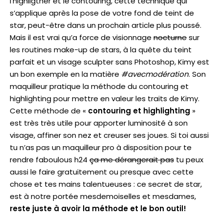
l’highligther et le contouring, cette technique qui
s’applique après la pose de votre fond de teint de
star, peut-être dans un prochain article plus poussé.
Mais il est vrai qu’a force de visionnage
nocturne
sur
les routines make-up de stars, à la quête du teint
parfait et un visage sculpter sans Photoshop, Kimy est
un bon exemple en la matière
#avecmodération
. Son
maquilleur pratique la méthode du contouring et
highlighting pour mettre en valeur les traits de Kimy.
Cette méthode de «
contouring et highlighting
»
est très très utile pour apporter luminosité à son
visage, affiner son nez et creuser ses joues. Si toi aussi
tu n’as pas un maquilleur pro à disposition pour te
rendre faboulous h24
ça me dérangerait pas
tu peux
aussi le faire gratuitement ou presque avec cette
chose et tes mains talentueuses : ce secret de star,
est à notre portée mesdemoiselles et mesdames,
reste juste à avoir la méthode et le bon outil!