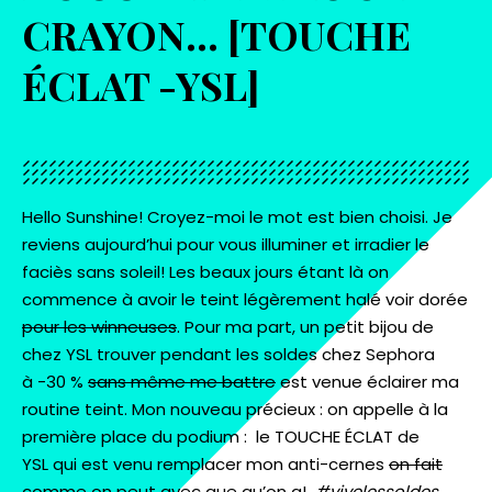
CRAYON… [TOUCHE
ÉCLAT -YSL]
Hello Sunshine! Croyez-moi le mot est bien choisi. Je
reviens aujourd’hui pour vous illuminer et irradier le
faciès sans soleil! Les beaux jours étant là on
commence à avoir le teint légèrement halé voir dorée
pour les winneuses
. Pour ma part, un petit bijou de
chez YSL trouver pendant les soldes chez Sephora
à -30 %
sans même me battre
est venue éclairer ma
routine teint. Mon nouveau précieux : on appelle à la
première place du podium : le TOUCHE ÉCLAT de
YSL qui est venu remplacer mon anti-cernes
on fait
comme on peut avec que qu’on a!
#vivelessoldes