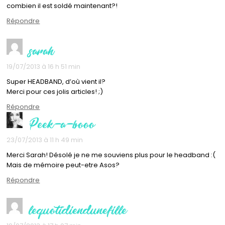
combien il est soldé maintenant?!
Répondre
sarah
19/07/2013 à 16 h 51 min
Super HEADBAND, d’où vient il?
Merci pour ces jolis articles! ;)
Répondre
Peek-a-booo
23/07/2013 à 11 h 49 min
Merci Sarah! Désolé je ne me souviens plus pour le headband :(
Mais de mémoire peut-etre Asos?
Répondre
lequotidiendunefille