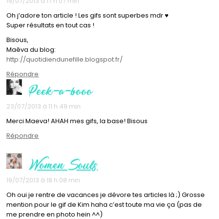
19/07/2013 à 17 h 07 min
Oh j’adore ton article ! Les gifs sont superbes mdr ♥
Super résultats en tout cas !
Bisous,
Maêva du blog:
http://quotidiendunefille.blogspot.fr/
Répondre
Peek-a-booo
23/07/2013 à 11 h 49 min
Merci Maeva! AHAH mes gifs, la base! Bisous
Répondre
Women Souls
19/07/2013 à 18 h 08 min
Oh oui je rentre de vacances je dévore tes articles là ;) Grosse
mention pour le gif de Kim haha c’est toute ma vie ça (pas de
me prendre en photo hein ^^)