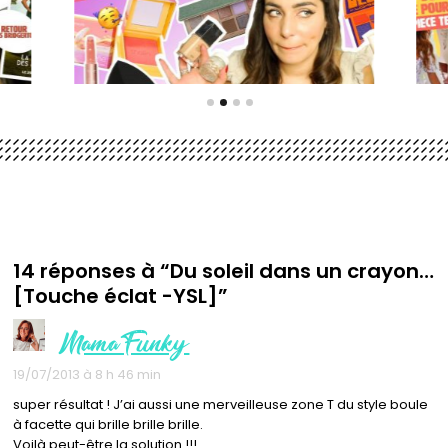
14 réponses à “Du soleil dans un crayon…
[Touche éclat -YSL]”
MamaFunky
19/07/2013 à 8 h 46 min
super résultat ! J’ai aussi une merveilleuse zone T du style boule
à facette qui brille brille brille.
Voilà peut-être la solution !!!