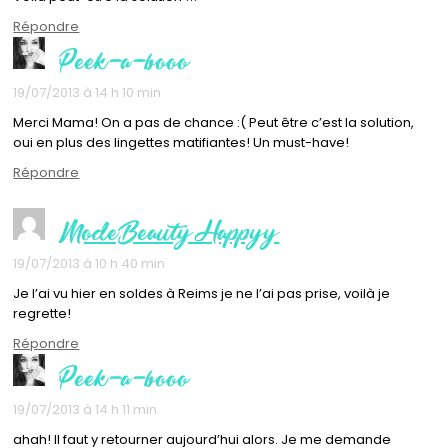
Répondre
Peek-a-booo
19/07/2013 à 14 h 10 min
Merci Mama! On a pas de chance :( Peut être c’est la solution,
oui en plus des lingettes matifiantes! Un must-have!
Répondre
ModeBeautyHappyy
19/07/2013 à 10 h 40 min
Je l’ai vu hier en soldes à Reims je ne l’ai pas prise, voilà je
regrette!
Répondre
Peek-a-booo
19/07/2013 à 14 h 11 min
ahah! Il faut y retourner aujourd’hui alors. Je me demande