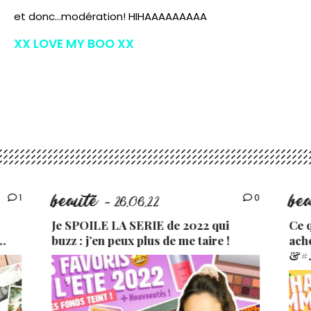
et donc…modération! HIHAAAAAAAAA
XX LOVE MY BOO XX
beauté
be
1
0
- 26.06.22
Je SPOILE LA SERIE de 2022 qui
Ce 
…
buzz : j’en peux plus de me taire !
ach
&#.