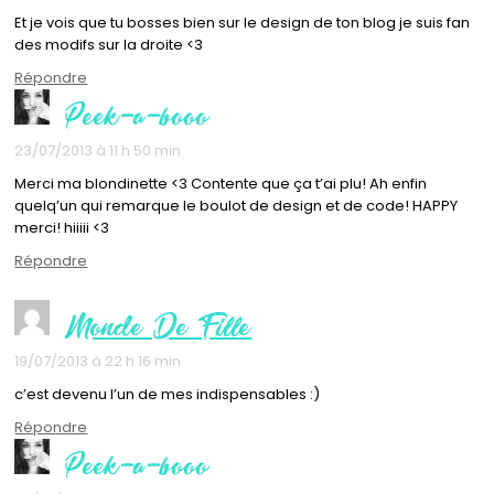
Et je vois que tu bosses bien sur le design de ton blog je suis fan
des modifs sur la droite <3
Répondre
Peek-a-booo
23/07/2013 à 11 h 50 min
Merci ma blondinette <3 Contente que ça t’ai plu! Ah enfin
quelq’un qui remarque le boulot de design et de code! HAPPY
merci! hiiiii <3
Répondre
Monde De Fille
19/07/2013 à 22 h 16 min
c’est devenu l’un de mes indispensables :)
Répondre
Peek-a-booo