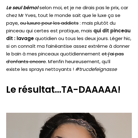
Le seul bémol
selon
moi, et je ne dirais pas le prix, car
chez Mr Yves, tout le monde sait que le luxe ça se
paye,
ou luxure pour les addicts
: mais plutôt du
pinceau qui certes est pratique, mais
qui dit pinceau
dit : lavage
quotidien ou tous les deux jours. Léger hic,
si on connaît ma fainéantise assez extrême à donner
le bain à mes pinceaux quotidiennement
et j’ai pas
d’enfants encore
. M’enfin heureusement, qu’il
existe les sprays nettoyants !
#trucdefeignasse
Le résultat…TA-DAAAAA!