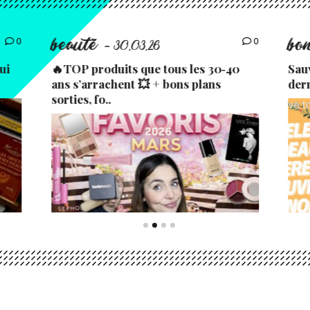
beauté
bo
0
0
- 30.03.26
ui
🔥TOP produits que tous les 30‑40
Sau
ans s’arrachent 💥 + bons plans
der
sorties, fo..