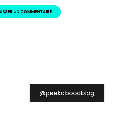
@peekaboooblog