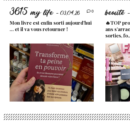
3615 my life
beauté
0
- 03.04.26
-
Mon livre est enfin sorti aujourd’hui
🔥TOP prod
… et il va vous retourner !
ans s’arra
sorties, fo.