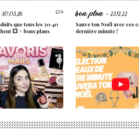
bon plan
0
 30.03.26
- 23.12.22
uits que tous les 30‑40
Sauve ton Noël avec ces 
chent 💥 + bons plans
dernière minute !
.