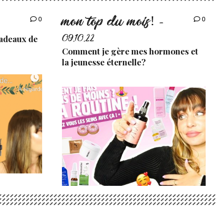
mon top du mois!
0
0
-
cadeaux de
09.10.22
Comment je gère mes hormones et
la jeunesse éternelle?