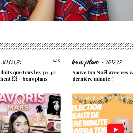
bon plan
0
 30.03.26
- 23.12.22
uits que tous les 30‑40
Sauve ton Noël avec ces 
chent 💥 + bons plans
dernière minute !
.