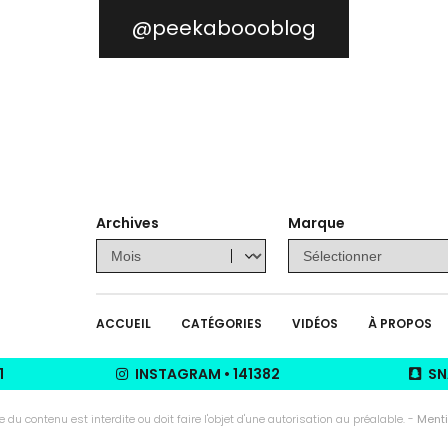
@peekaboooblog
Archives
Marque
ACCUEIL
CATÉGORIES
VIDÉOS
À PROPOS
1
INSTAGRAM
•
141382
SN
u contenu est interdite ou doit faire l'objet d'une autorisation au préalable. -
Menti