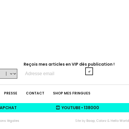
Reçois mes articles en VIP dès publication !
Adresse
e-
mail
PRESSE
CONTACT
SHOP MES FRINGUES
APCHAT
YOUTUBE
•
138000
ons légales
Site by
Baap
,
Colorz
&
Hello World