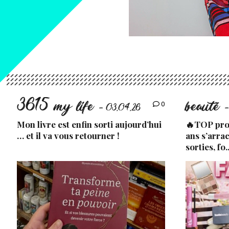
3615 my life
beauté
0
- 03.04.26
-
Mon livre est enfin sorti aujourd’hui
🔥TOP prod
… et il va vous retourner !
ans s’arra
sorties, fo.