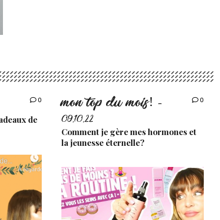
mon top du mois!
0
0
-
cadeaux de
09.10.22
Comment je gère mes hormones et
la jeunesse éternelle?