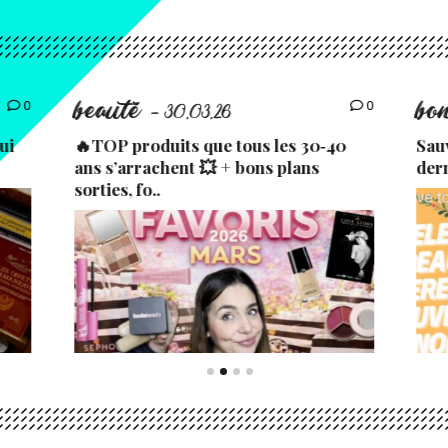
beauté
bo
0
0
- 30.03.26
ui
🔥TOP produits que tous les 30‑40
Sau
ans s’arrachent 💥 + bons plans
der
sorties, fo..