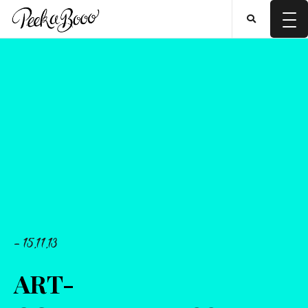
- 15.11.13
ART-