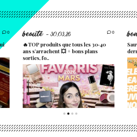
beauté
bo
0
0
- 30.03.26
ui
🔥TOP produits que tous les 30‑40
Sau
ans s’arrachent 💥 + bons plans
der
sorties, fo..