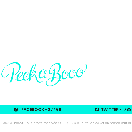
FACEBOOK
• 27469
TWITTER
• 1788
Peek-a-booo.fr Tous droits réservés 2013-2026 © Toute reproduction même partielle d