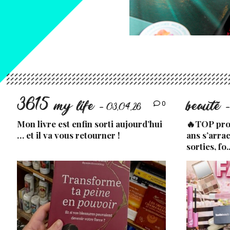
3615 my life
beauté
0
- 03.04.26
-
Mon livre est enfin sorti aujourd’hui
🔥TOP prod
… et il va vous retourner !
ans s’arra
sorties, fo.