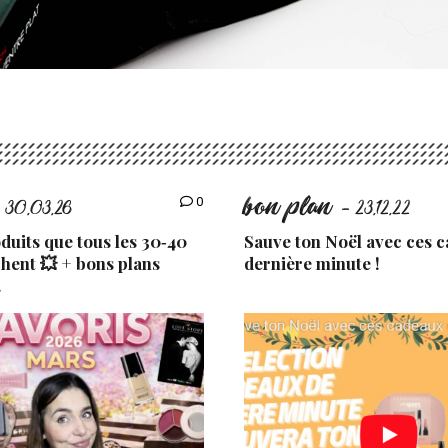
bon plan
0
 30.03.26
- 23.12.22
uits que tous les 30‑40
Sauve ton Noël avec ces 
chent 💥 + bons plans
dernière minute !
.