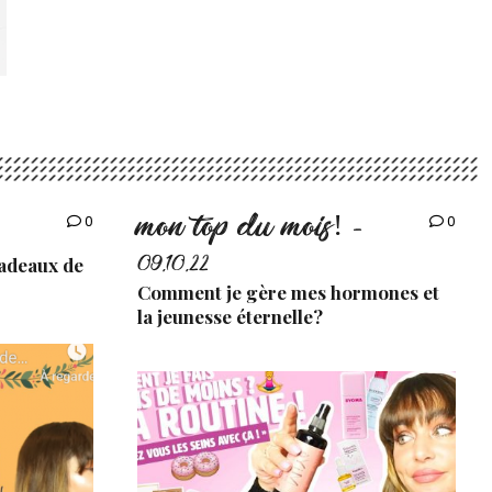
mon top du mois!
0
0
-
cadeaux de
09.10.22
Comment je gère mes hormones et
la jeunesse éternelle?