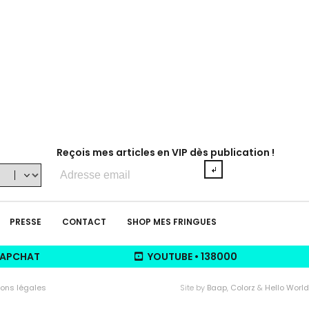
Reçois mes articles en VIP dès publication !
Adresse
e-
mail
PRESSE
CONTACT
SHOP MES FRINGUES
APCHAT
YOUTUBE
•
138000
ons légales
Site by
Baap
,
Colorz
&
Hello World