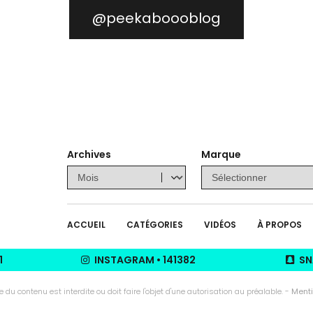
@peekaboooblog
Archives
Marque
ACCUEIL
CATÉGORIES
VIDÉOS
À PROPOS
1
INSTAGRAM
•
141382
SN
u contenu est interdite ou doit faire l'objet d'une autorisation au préalable. -
Menti