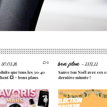
bon plan
0
 30.03.26
- 23.12.22
uits que tous les 30‑40
Sauve ton Noël avec ces 
chent 💥 + bons plans
dernière minute !
.