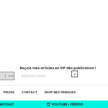
Reçois mes articles en VIP dès publication !
Adresse
e-
mail
PRESSE
CONTACT
SHOP MES FRINGUES
APCHAT
YOUTUBE
•
138000