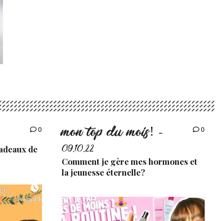
mon top du mois!
0
0
-
cadeaux de
09.10.22
Comment je gère mes hormones et
la jeunesse éternelle?