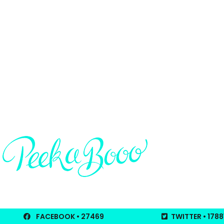
FACEBOOK
• 27469
TWITTER
• 1788