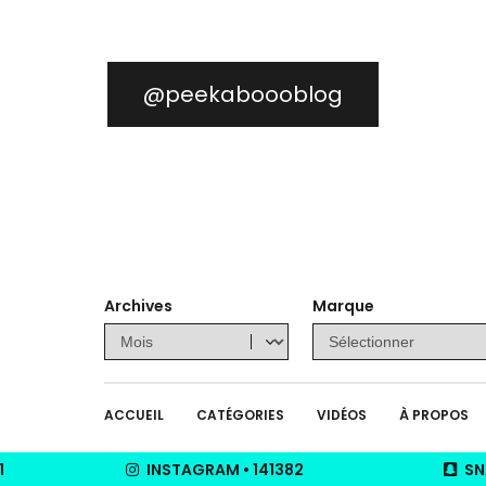
@peekaboooblog
Archives
Marque
ACCUEIL
CATÉGORIES
VIDÉOS
À PROPOS
1
INSTAGRAM
•
141382
SN