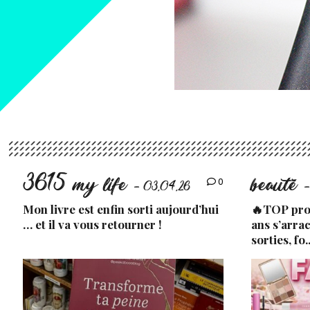
3615 my life
beauté
0
- 03.04.26
-
Mon livre est enfin sorti aujourd’hui
🔥TOP prod
… et il va vous retourner !
ans s’arra
sorties, fo.